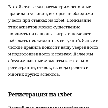
В этой статье мы рассмотрим основные
правила и условия, которые необходимо
учесть при ставках на 1xbet. Понимание
этих аспектов может существенно
повлиять на ваш опыт игры и поможет
избежать неожиданных ситуаций. Ясные и
четкие правила повысит вашу уверенность
и подготовленность к ставкам. Далее мы
обсудим важные моменты касательно
регистрации, ставок, вывода средств и
многих других аспектов.
Регистрация на 1xbet