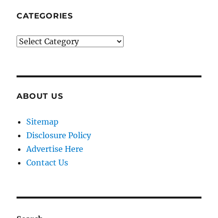
CATEGORIES
Categories
ABOUT US
Sitemap
Disclosure Policy
Advertise Here
Contact Us