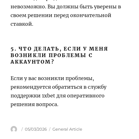
невозможно. Вы должны быть уверены в
своем решении перед окончательной
ставкой.
5. ЧТО ДЕЛАТЬ, ЕСЛИ У МЕНЯ
ВОЗНИКЛИ ПРОБЛЕМЫ С
АККАУНТОМ?
Если у вас возникли проблемы,
рекомендуется обратиться в службу
поддержки 1xbet для оперативного
решения вопроса.
Author
Posted
Categories
05/03/2026
General Article
on