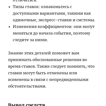
отличаться.
Типы ставок: ознакомьтесь с
доступными вариантами, такими как
одиночные, экспресс-ставки и системы.
Изменения коэффициентов: они могут
меняться до начала события, поэтому
следите за ними.
Знание этих деталей поможет вам
принимать обоснованные решения во
время ставок. Также следует помнить, что
ставки могут быть отменены или
изменены в связи с непредвиденными
обстоятельствами.
Вывод средств