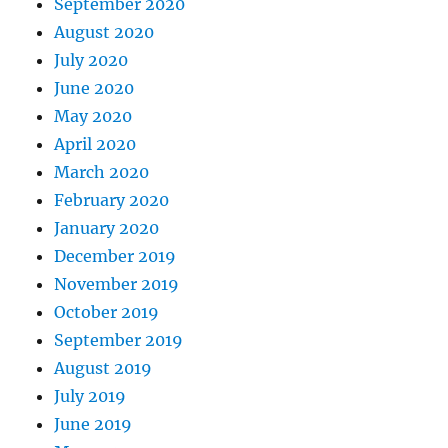
September 2020
August 2020
July 2020
June 2020
May 2020
April 2020
March 2020
February 2020
January 2020
December 2019
November 2019
October 2019
September 2019
August 2019
July 2019
June 2019