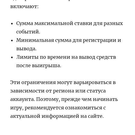
включают:
Сумма максимальной ставки для разных
событий.
Минимальная сумма для регистрации и
вывода.
Лимиты по времени на вывод средств
после выигрыша.
Эти ограничения могут варьироваться в
зависимости от региона или статуса
аккаунта. Поэтому, прежде чем начинать
игру, рекомендуется ознакомиться с
актуальной информацией на сайте.